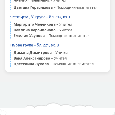
Анелия Фанакидис
– Учител
Цветана Герасимова
– Помощник-възпитател
Четвърта „б“ група – бл. 214, вх. Г
Маргарита Челенкова
– Учител
Павлина Караиванова
– Учител
Емилия Узунова
– Помощник-възпитател
Първа група – бл. 221, вх. В
Димана Димитрова
– Учител
Ваня Александрова
– Учител
Цветелина Лукова
– Помощник-възпитател