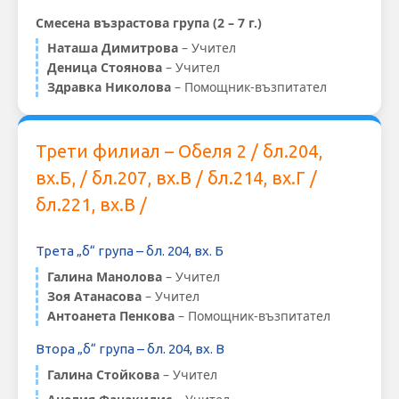
Смесена възрастова група (2 – 7 г.)
Наташа Димитрова
– Учител
Деница Стоянова
– Учител
Здравка Николова
– Помощник-възпитател
Трети филиал – Обеля 2 / бл.204,
вх.Б, / бл.207, вх.В / бл.214, вх.Г /
бл.221, вх.В /
Трета „б“ група – бл. 204, вх. Б
Галина Манолова
– Учител
Зоя Атанасова
– Учител
Антоанета Пенкова
– Помощник-възпитател
Втора „б“ група – бл. 204, вх. В
Галина Стойкова
– Учител