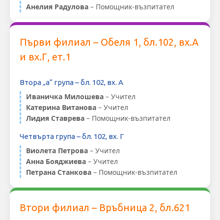
Анелия Радулова
– Помощник-възпитател
Първи филиал – Обеля 1, бл.102, вх.А
и вх.Г, ет.1
Втора „а“ група – бл. 102, вх. А
Иваничка Милошева
– Учител
Катерина Витанова
– Учител
Лидия Ставрева
– Помощник-възпитател
Четвърта група – бл. 102, вх. Г
Виолета Петрова
– Учител
Анна Бояджиева
– Учител
Петрана Станкова
– Помощник-възпитател
Втори филиал – Връбница 2, бл.621